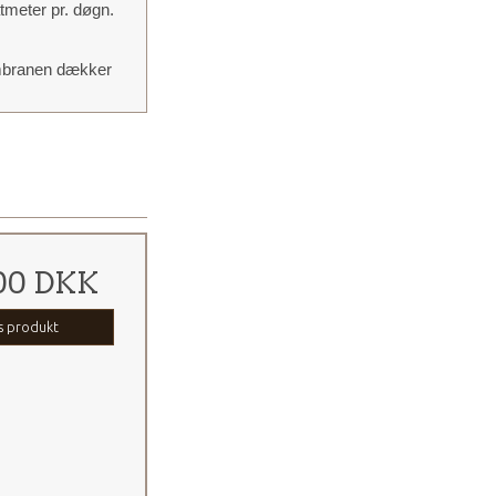
tmeter pr. døgn.
embranen dækker
00 DKK
s produkt