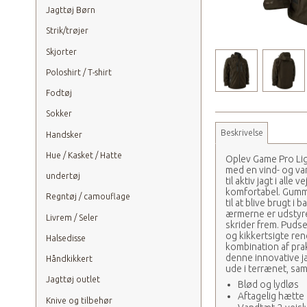
Jagttøj Børn
Strik/trøjer
Skjorter
Poloshirt / T-shirt
Fodtøj
Sokker
Beskrivelse
Handsker
Hue / Kasket / Hatte
Oplev Game Pro Ligh
med en vind- og va
undertøj
til aktiv jagt i all
komfortabel. Gummi
Regntøj / camouflage
til at blive brugt i
ærmerne er udstyret
Livrem / Seler
skrider frem. Pudse
og kikkertsigte re
Halsedisse
kombination af prak
denne innovative j
Håndkikkert
ude i terrænet, sa
Jagttøj outlet
Blød og lydløs
Aftagelig hætte
Knive og tilbehør