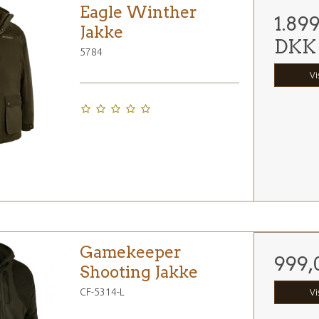
Eagle Winther
1.89
Jakke
DKK
5784
Vi
Gamekeeper
999,
Shooting Jakke
CF-5314-L
Vi