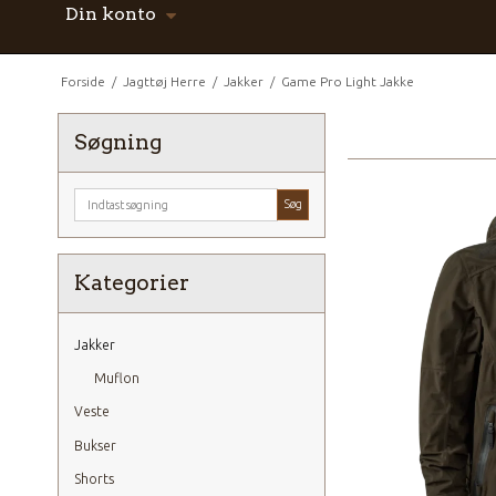
Din konto
Forside
/
Jagttøj Herre
/
Jakker
/
Game Pro Light Jakke
Søgning
Søg
Kategorier
Jakker
Muflon
Veste
Bukser
Shorts