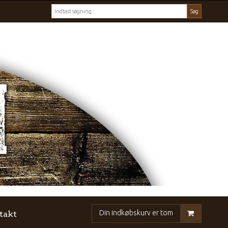
Søg
Din indkøbskurv er tom
takt