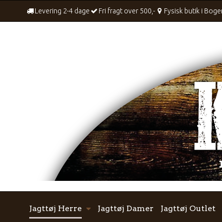
Levering 2-4 dage
Fri fragt over 500,-
Fysisk butik i Bog
Jagttøj Herre
Jagttøj Damer
Jagttøj Outlet