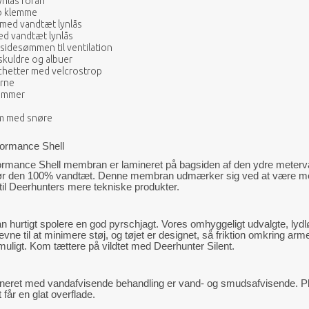
ynlås foran
io klemme
med vandtæt lynlås
d vandtæt lynlås
 sidesømmen til ventilation
 skuldre og albuer
hetter med velcrostrop
erne
lommer
m med snøre
rmance Shell
rmance Shell membran er lamineret på bagsiden af den ydre metervar
ør den 100% vandtæt. Denne membran udmærker sig ved at være meg
t til Deerhunters mere tekniske produkter.
an hurtigt spolere en god pyrschjagt. Vores omhyggeligt udvalgte, lydlø
 evne til at minimere støj, og tøjet er designet, så friktion omkring ar
ligt. Kom tættere på vildtet med Deerhunter Silent.
eret med vandafvisende behandling er vand- og smudsafvisende. Plet
 får en glat overflade.