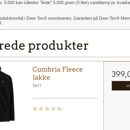
s. 5.000 kan således ”ånde” 5.000 gram (5 liter) vanddamp pr. kvadra
 produktionsfejl i Deer-Tex® membranen. Garantien på Deer-Tex® M
l.
rede produkter
Cumbria Fleece
399,
Jakke
5637
Vi