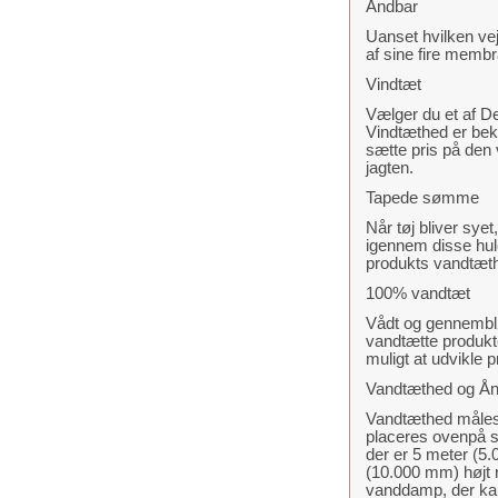
Åndbar
Uanset hvilken vejr
af sine fire membr
Vindtæt
Vælger du et af D
Vindtæthed er beklæ
sætte pris på den 
jagten.
Tapede sømme
Når tøj bliver sye
igennem disse hul
produkts vandtæt
100% vandtæt
Vådt og gennemblød
vandtætte produkte
muligt at udvikle
Vandtæthed og Ån
Vandtæthed måles i
placeres ovenpå st
der er 5 meter (5
(10.000 mm) højt
vanddamp, der ka