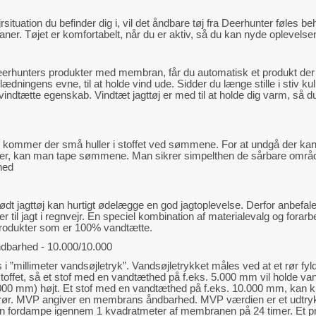
situation du befinder dig i, vil det åndbare tøj fra Deerhunter føles b
aner. Tøjet er komfortabelt, når du er aktiv, så du kan nyde oplevelsen
eerhunters produkter med membran, får du automatisk et produkt der 
dningens evne, til at holde vind ude. Sidder du længe stille i stiv kulin
vindtætte egenskab. Vindtæt jagttøj er med til at holde dig varm, så 
t, kommer der små huller i stoffet ved sømmene. For at undgå der kan 
er, kan man tape sømmene. Man sikrer simpelthen de sårbare område
hed
t jagttøj kan hurtigt ødelægge en god jagtoplevelse. Derfor anbefale
r til jagt i regnvejr. En speciel kombination af materialevalg og forarb
 produkter som er 100% vandtætte.
dbarhed - 10.000/10.000
 ”millimeter vandsøjletryk”. Vandsøjletrykket måles ved at et rør fy
offet, så et stof med en vandtæthed på f.eks. 5.000 mm vil holde vand
.000 mm) højt. Et stof med en vandtæthed på f.eks. 10.000 mm, kan k
 rør. MVP angiver en membrans åndbarhed. MVP værdien er et udtr
n fordampe igennem 1 kvadratmeter af membranen på 24 timer. Et p