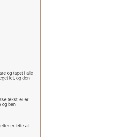
e og tapet i alle
et let, og den
se tekstiler er
me og ben
ter er lette at