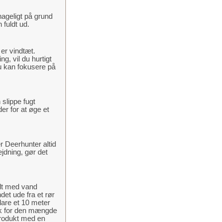
ehageligt på grund
 fuldt ud.
er vindtæt.
g, vil du hurtigt
du kan fokusere på
slippe fugt
r for at øge et
r Deerhunter altid
ejdning, gør det
ldt med vand
et ude fra et rør
lare et 10 meter
yk for den mængde
rodukt med en