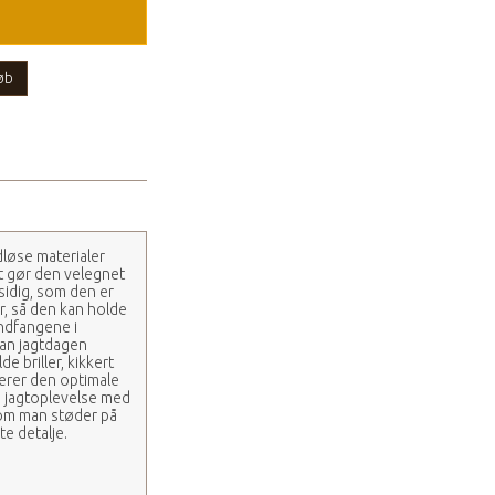
øb
dløse materialer
t gør den velegnet
lsidig, som den er
r, så den kan holde
Vindfangene i
dan jagtdagen
 briller, kikkert
terer den optimale
re jagtoplevelse med
som man støder på
e detalje.