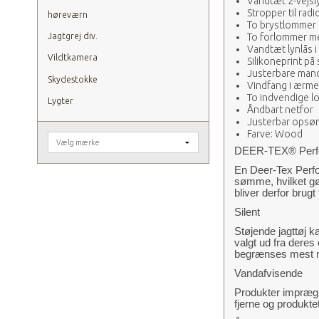
Vandtæt 2-vejsl
Stropper til rad
høreværn
To brystlommer 
To forlommer me
Jagtgrej div.
Vandtæt lynlås i
Vildtkamera
Silikoneprint på
Justerbare manc
Skydestokke
Vindfang i ærm
To indvendige 
Lygter
Åndbart netfor
Justerbar opsø
Farve: Wood
DEER-TEX® Perfo
En Deer-Tex Perfo
sømme, hvilket g
bliver derfor brug
Silent
Støjende jagttøj k
valgt ud fra deres
begrænses mest mu
Vandafvisende
Produkter imprægn
fjerne og produktet