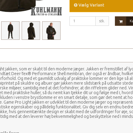
Vælg Variant
stk.
K
t jakken, som er skabt til den moderne jæger. Jakken er fremstillet af ly
ndtæt Deer-Tex® Performance Shell membran, der også er åndbar, hvilke
e vejrforhold. Og med et gavmildt udvalg af praktiske lommer er den lige så a
printet på skuldre og albuer gør jakken mere slidstærk på udsatte stede
 barske miljøer, samtidig med at det forhindrer, at din riffelrem glider ned. 
 med praktiske huller, så du nemt kan tjekke dit ur og følge med i, hvor
kluden i venstre brystlomme er en smart detalje, som gør det nemt at holde
ne. Game Pro Light jakken er udviklet til den moderne jæger og repræsen
tiske egenskaber og pålidelig funktionalitet. Giv dig selv en endnu bed
akke, hvis gennemtænkte design er skabt med de udfordringer for øje, 
mtidig med at den leverer høj bekvemmelighed og beskyttelse ned i mindst