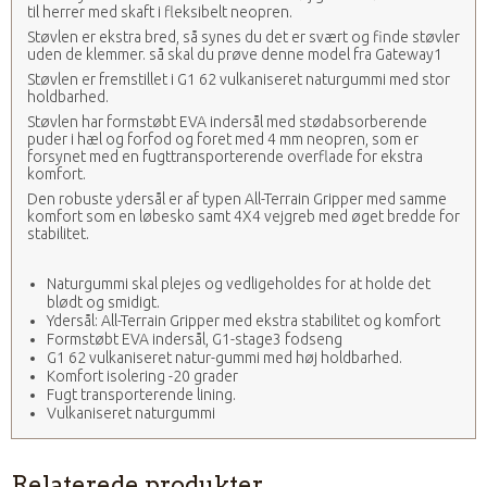
til herrer med skaft i fleksibelt neopren.
Støvlen er ekstra bred, så synes du det er svært og finde støvler
uden de klemmer. så skal du prøve denne model fra Gateway1
Støvlen er fremstillet i G1 62 vulkaniseret naturgummi med stor
holdbarhed.
Støvlen har formstøbt EVA indersål med stødabsorberende
puder i hæl og forfod og foret med 4 mm neopren, som er
forsynet med en fugttransporterende overflade for ekstra
komfort.
Den robuste ydersål er af typen All-Terrain Gripper med samme
komfort som en løbesko samt 4X4 vejgreb med øget bredde for
stabilitet.
Naturgummi skal plejes og vedligeholdes for at holde det
blødt og smidigt.
Ydersål: All-Terrain Gripper med ekstra stabilitet og komfort
Formstøbt EVA indersål, G1-stage3 fodseng
G1 62 vulkaniseret natur-gummi med høj holdbarhed.
Komfort isolering -20 grader
Fugt transporterende lining.
Vulkaniseret naturgummi
Relaterede produkter