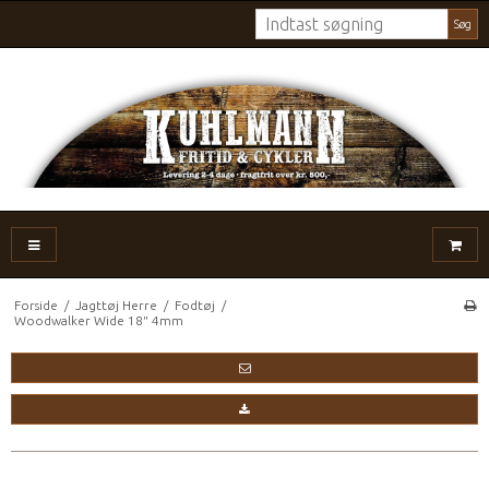
Søg
Forside
/
Jagttøj Herre
/
Fodtøj
/
Woodwalker Wide 18" 4mm