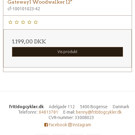
Gateway1 Woodwalker 12"
cf-100101023-42
1.199,00 DKK
Vis produkt
fritidogcykler.dk
Adelgade 112
5400 Bogense
Danmark
Telefonnr.
:
64813781
E-mail
:
benny@fritidogcykler.dk
CVR-nummer
:
33008023
Facebook
Instagram