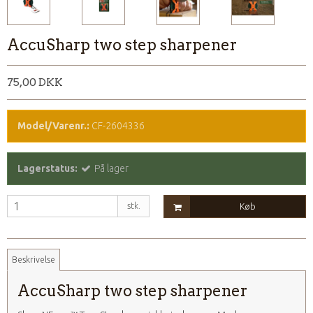
AccuSharp two step sharpener
75,00 DKK
Model/Varenr.:
CF-2604336
Lagerstatus:
På lager
stk.
Køb
Beskrivelse
AccuSharp two step sharpener