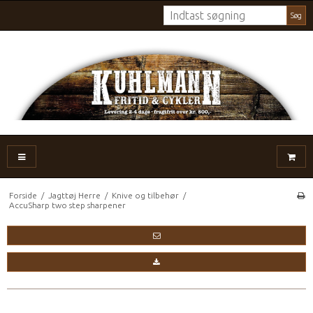
Søg
Forside
/
Jagttøj Herre
/
Knive og tilbehør
/
AccuSharp two step sharpener