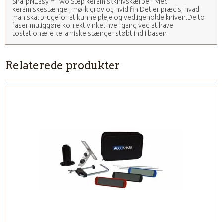
SharpNEasy ™ Two Step keramiskknivskærper. Med
keramiskestænger, mørk grov og hvid fin.Det er præcis, hvad
man skal brugefor at kunne pleje og vedligeholde kniven.De to
faser muliggøre korrekt vinkel hver gang ved at have
tostationære keramiske stænger støbt ind i basen.
Relaterede produkter