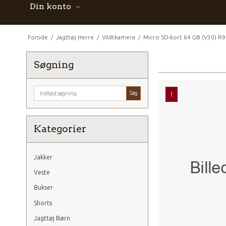
Din konto
Forside
/
Jagttøj Herre
/
Vildtkamera
/
Micro SD-kort 64 GB (V30) 
Søgning
Søg
!
Kategorier
Jakker
Veste
Bukser
Shorts
Jagttøj Børn