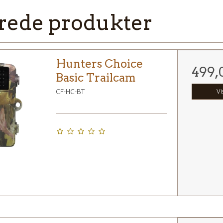
rede produkter
Hunters Choice
499,
Basic Trailcam
CF-HC-BT
Vi