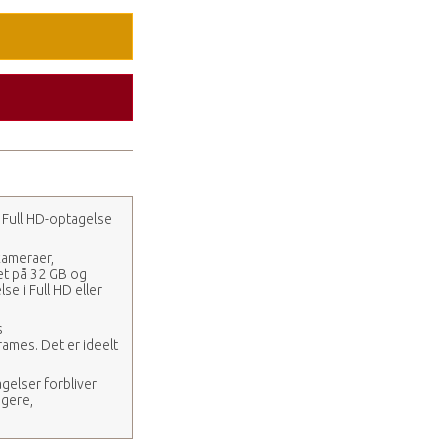
, Full HD-optagelse
 kameraer,
et på 32 GB og
se i Full HD eller
s
rames. Det er ideelt
agelser forbliver
ægere,