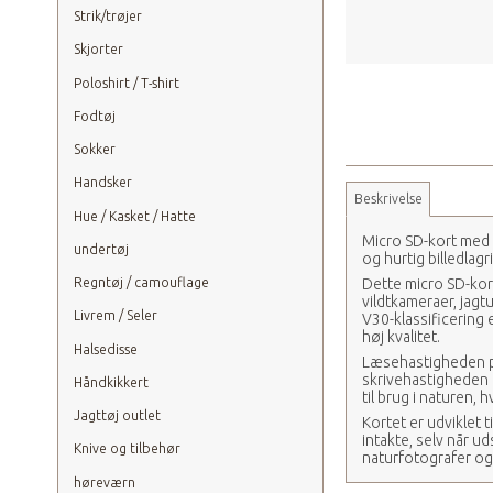
Strik/trøjer
Skjorter
Poloshirt / T-shirt
Fodtøj
Sokker
Handsker
Beskrivelse
Hue / Kasket / Hatte
Micro SD-kort med V
undertøj
og hurtig billedlagr
Dette micro SD-kort 
Regntøj / camouflage
vildtkameraer, jag
Livrem / Seler
V30-klassificering e
høj kvalitet.
Halsedisse
Læsehastigheden på
skrivehastigheden p
Håndkikkert
til brug i naturen
Jagttøj outlet
Kortet er udviklet 
intakte, selv når ud
Knive og tilbehør
naturfotografer og 
høreværn