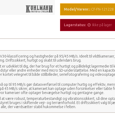
Model/Varenr.:
CF-FN-121228
Lagerstatus:
Ikke på lager
30-klassificering og hastigheder på 95/45 MB/s. Ideelt til vildtkameraer
ing. Driftssikkert, hurtigt og skabt til udendørs brug.
er udviklet til dig, der har brug for et hurtigt og pålideligt lagermedie til
tudstyr eller andre enheder med micro SD-understøttelse. Med en kapacit
r kortet velegnet til både stillbilleder, seriefotografering og videooptagel
 op til 95 MB/s gør dataoverførsel til computer hurtig og effektiv, men
å 45 MB/s sikrer, at kameraet kan optage uden forsinkelser eller tabte f
, hvor kameraer ofte optager bevægelse hurtigt og gentagne gange.
til at være robust, temperaturbestandigt og vibrationssikkert, så dine opt
styret bruges i skiftende vejr- og terrænforhold. Et driftssikkert valg til j
alle, der værdsætter stabil hukommelse i felten.