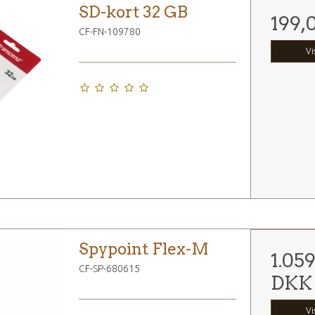
SD-kort 32 GB
199,
CF-FN-109780
Vi
Spypoint Flex-M
1.05
CF-SP-680615
DKK
Vi