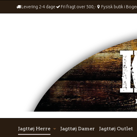
Levering 2-4 dage
Fri fragt over 500,-
Fysisk butik i Bog
Jagttøj Herre
Jagttøj Damer
Jagttøj Outlet