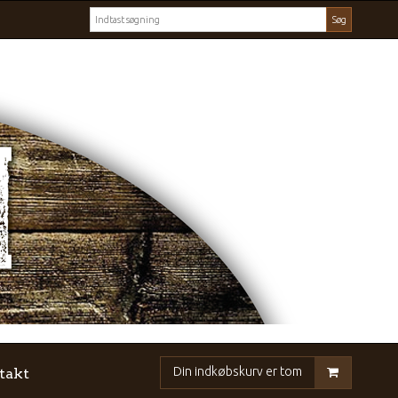
Søg
Din indkøbskurv er tom
takt