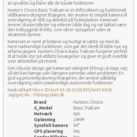
at opsætte og klarer alle de basale funktioner.
Hunters Choice Basic Trailcam er et driftssikkert og funktionelt
vildtkamera designet til jægere, der ønsker et simpelt kamera til
overvågning af vildt og aktivitet på foderpladser. Kameraet
leverer skarpe billeder og videoer både dag og nat takket være
den indbyggede IR-blitz, som sikrer optagelser uden at
skræmme dyrene.
Kameraet er nemt at betjene og hurtigt at sætte op med de
mest nødvendige funktioner, som gør det ideelt til både nye og
erfarne jægere. Hunters Choice Basic Trailcam fungerer perfekt
til at holde styr på vildtets bevægelser og giver et godt overblik
over aktiviteten på reviret.
Det robuste design gør kameraet velegnet til brug i al slags vejr,
så det kan hænge ude i længere perioder uden problemer. En
god og prisvenlig løsning til jægeren, der ønsker pålidelig
overvågning uden unødvendige avancerede funktioner.
Husk sd kort
Micro SD-kort 64 GB (V30) R95/W45 64GB -
Jagtgrej div. - fritidogcykler.dk
Brand
Hunters Choice
G_Model
Basic Trailcam
Netværk
N/A
Opløsning
24MP
Synsfelt kamera
90°
GPS placering
Nej
Sender Billeder
Nej